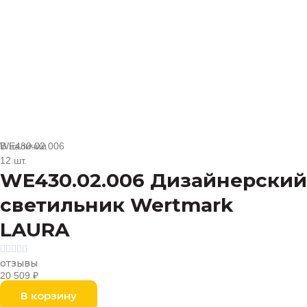
В наличии
WE430.02.006
12 шт.
WE430.02.006 Дизайнерский
светильник Wertmark
LAURA





отзывы
20 509
₽
В корзину