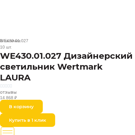
В наличии
WE430.01.027
10 шт.
WE430.01.027 Дизайнерский
светильник Wertmark
LAURA





отзывы
14 868
₽
В корзину
Купить в 1 клик