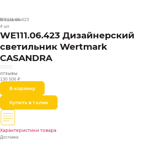
В наличии
WE111.06.423
4 шт.
WE111.06.423 Дизайнерский
светильник Wertmark
CASANDRA





отзывы
130 506
₽
В корзину
Купить в 1 клик
Характеристики товара
Доставка