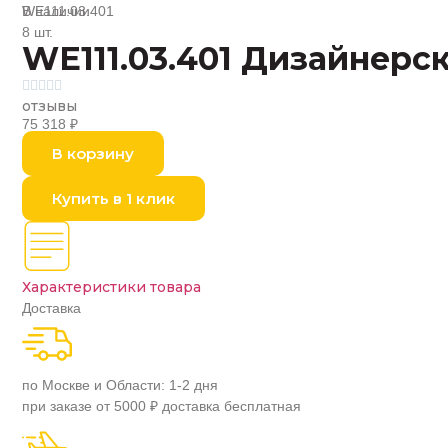
В наличии
WE111.03.401
8 шт.
WE111.03.401 Дизайнер





отзывы
75 318
₽
В корзину
Купить в 1 клик
Характеристики товара
Доставка
по Москве и Области: 1-2 дня
при заказе от 5000 ₽ доставка бесплатная