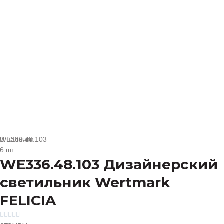
В наличии
WE336.48.103
6 шт.
WE336.48.103 Дизайнерский
светильник Wertmark
FELICIA




