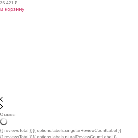
36 421
₽
В корзину
Отзывы
{{ reviewsTotal }}
{{ options.labels.singularReviewCountLabel }}
{{ reviewsTotal }}
{{ options.labels.pluralReviewCountLabel }}