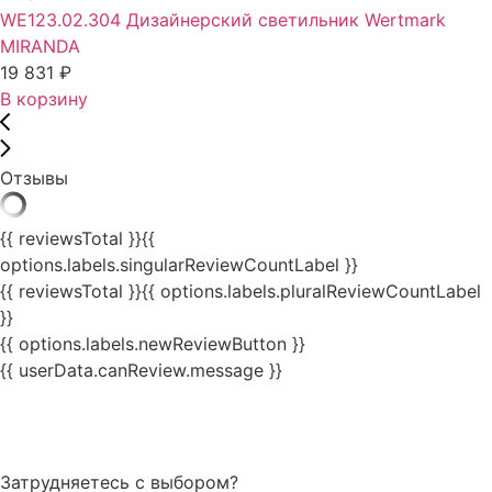
WE123.02.304 Дизайнерский светильник Wertmark
MIRANDA
19 831
₽
В корзину
Отзывы
{{ reviewsTotal }}
{{
options.labels.singularReviewCountLabel }}
{{ reviewsTotal }}
{{ options.labels.pluralReviewCountLabel
}}
{{ options.labels.newReviewButton }}
{{ userData.canReview.message }}
Затрудняетесь с выбором?