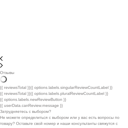
Отзывы
{{ reviewsTotal }}
{{ options.labels.singularReviewCountLabel }}
{{ reviewsTotal }}
{{ options.labels.pluralReviewCountLabel }}
{{ options.labels.newReviewButton }}
{{ userData.canReview.message }}
Затрудняетесь с выбором?
Не можете определиться с выбором или у вас есть вопросы по
товару? Оставьте свой номер и наши консультанты свяжутся с