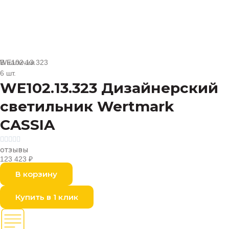
В наличии
WE102.13.323
6 шт.
WE102.13.323 Дизайнерский
светильник Wertmark
CASSIA





отзывы
123 423
₽
В корзину
Купить в 1 клик