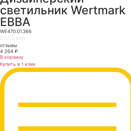
светильник Wertmark
EBBA
WE470.01.366





0.0/5
отзывы
4 264
₽
В корзину
Купить в 1 клик