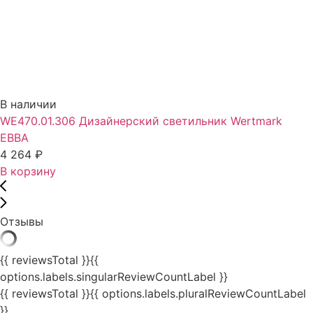
В наличии
WE470.01.306 Дизайнерский светильник Wertmark
EBBA
4 264
₽
В корзину
Отзывы
{{ reviewsTotal }}
{{
options.labels.singularReviewCountLabel }}
{{ reviewsTotal }}
{{ options.labels.pluralReviewCountLabel
}}