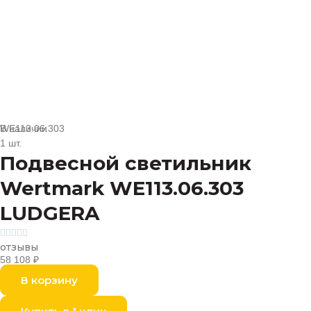
В наличии
WE113.06.303
1 шт.
Подвесной светильник
Wertmark WE113.06.303
LUDGERA





отзывы
58 108
₽
В корзину