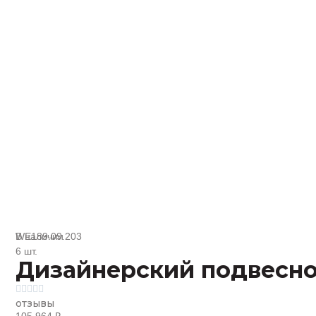
В наличии
WE189.09.203
6 шт.
Дизайнерский подвесно





отзывы