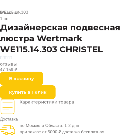
В наличии
WE115.14.303
1 шт.
Дизайнерская подвесная
люстра Wertmark
WE115.14.303 CHRISTEL





отзывы
47 159
₽
В корзину
Купить в 1 клик
Характеристики товара
Доставка
по Москве и Области: 1-2 дня
при заказе от 5000 ₽ доставка бесплатная