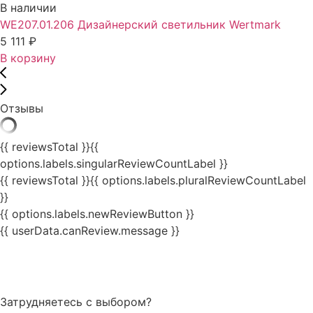
В наличии
WE207.01.206 Дизайнерский светильник Wertmark
5 111
₽
В корзину
Отзывы
{{ reviewsTotal }}
{{
options.labels.singularReviewCountLabel }}
{{ reviewsTotal }}
{{ options.labels.pluralReviewCountLabel
}}
{{ options.labels.newReviewButton }}
{{ userData.canReview.message }}
Затрудняетесь с выбором?