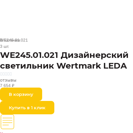
В наличии
WE245.01.021
3 шт.
WE245.01.021 Дизайнерский
светильник Wertmark LEDA





отзывы
7 654
₽
В корзину
Купить в 1 клик