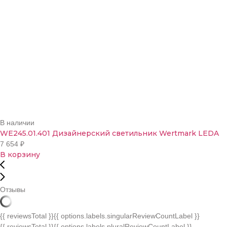
В наличии
WE245.01.401 Дизайнерский светильник Wertmark LEDA
7 654
₽
В корзину
Отзывы
{{ reviewsTotal }}
{{ options.labels.singularReviewCountLabel }}
{{ reviewsTotal }}
{{ options.labels.pluralReviewCountLabel }}