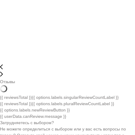
Отзывы
{{ reviewsTotal }}
{{ options.labels.singularReviewCountLabel }}
{{ reviewsTotal }}
{{ options.labels.pluralReviewCountLabel }}
{{ options.labels.newReviewButton }}
{{ userData.canReview.message }}
Затрудняетесь с выбором?
Не можете определиться с выбором или у вас есть вопросы по