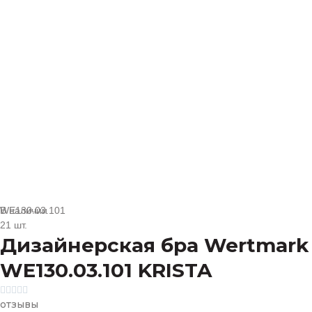
В наличии
WE130.03.101
21 шт.
Дизайнерская бра Wertmark
WE130.03.101 KRISTA





отзывы