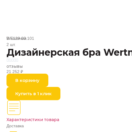
В наличии
WE129.03.101
2 шт.
Дизайнерская бра Wertm





отзывы
21 252
₽
В корзину
Купить в 1 клик
Характеристики товара
Доставка