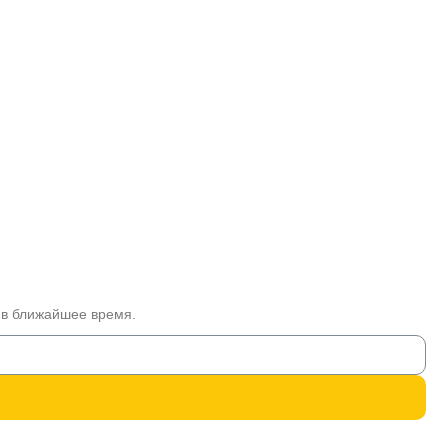
В 
Ди
66
В 
 в ближайшее время.