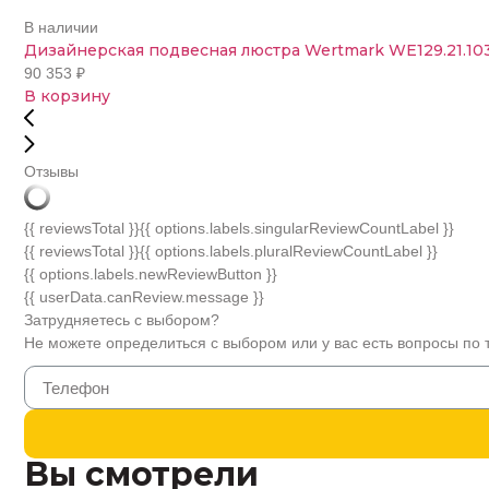
В наличии
Дизайнерская подвесная люстра Wertmark WE129.21.1
90 353
₽
В корзину
Отзывы
{{ reviewsTotal }}
{{ options.labels.singularReviewCountLabel }}
{{ reviewsTotal }}
{{ options.labels.pluralReviewCountLabel }}
{{ options.labels.newReviewButton }}
{{ userData.canReview.message }}
Затрудняетесь с выбором?
Не можете определиться с выбором или у вас есть вопросы по 
Вы смотрели