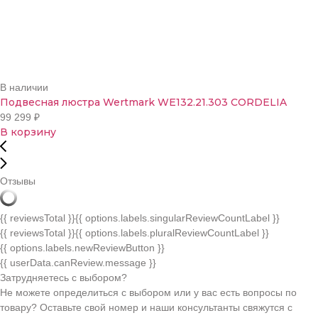
В наличии
Подвесная люстра Wertmark WE132.21.303 CORDELIA
99 299
₽
В корзину
Отзывы
{{ reviewsTotal }}
{{ options.labels.singularReviewCountLabel }}
{{ reviewsTotal }}
{{ options.labels.pluralReviewCountLabel }}
{{ options.labels.newReviewButton }}
{{ userData.canReview.message }}
Затрудняетесь с выбором?
Не можете определиться с выбором или у вас есть вопросы по
товару? Оставьте свой номер и наши консультанты свяжутся с