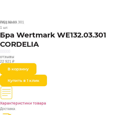
Под заказ
WE132.03.301
1 шт.
Бра Wertmark WE132.03.301
CORDELIA





отзывы
22 921
₽
В корзину
Купить в 1 клик
Характеристики товара
Доставка