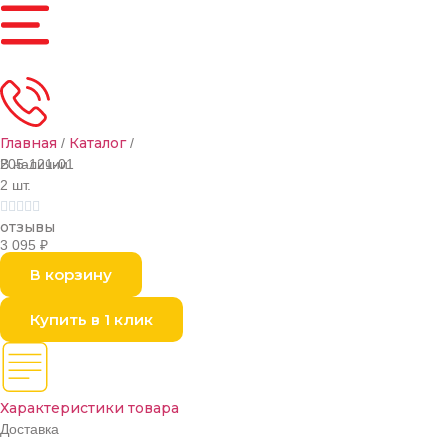
Главная
Каталог
/
/
В наличии
205-121-01
2 шт.





отзывы
3 095
₽
В корзину
Купить в 1 клик
Характеристики товара
Доставка