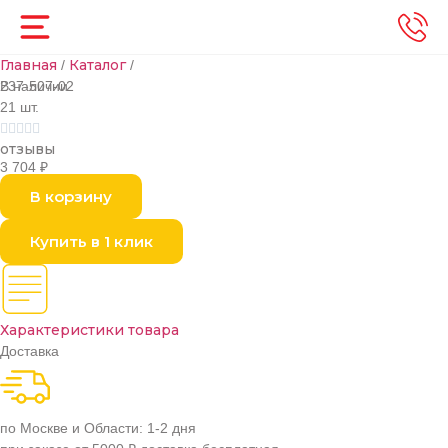
Главная
Каталог
/
/
В наличии
237-507-02
21 шт.





отзывы
3 704
₽
В корзину
Купить в 1 клик
Характеристики товара
Доставка
по Москве и Области: 1-2 дня