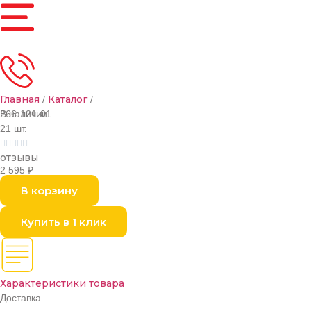
Главная
Каталог
/
/
В наличии
266-121-01
21 шт.





отзывы
2 595
₽
В корзину
Купить в 1 клик
Характеристики товара
Доставка