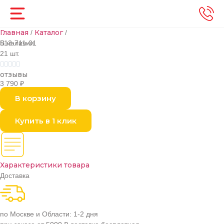
Главная
Каталог
/
/
В наличии
513-711-01
21 шт.





отзывы
3 790
₽
В корзину
Купить в 1 клик
Характеристики товара
Доставка
по Москве и Области: 1-2 дня