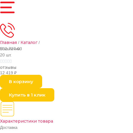
Главная
Каталог
/
/
В наличии
592-727-03
20 шт.





отзывы
12 419
₽
В корзину
Купить в 1 клик
Характеристики товара
Доставка