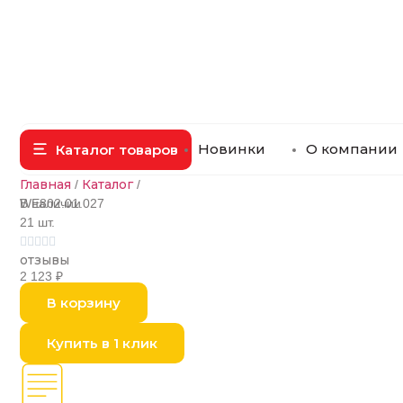
Новинки
О компании
Каталог товаров
Главная
Каталог
/
/
В наличии
WE802.01.027
21 шт.





отзывы
2 123
₽
В корзину
Купить в 1 клик