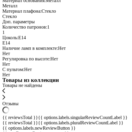
Материал основания:
Металл
Металл
Материал плафона:
Стекло
Стекло
Доп. параметры
Количество патронов:
1
1
Цоколь:
Е14
Е14
Наличие ламп в комплекте:
Нет
Нет
Регулировка по высоте:
Нет
Нет
С пультом:
Нет
Нет
Товары из коллекции
Товары не найдены
Отзывы
{{ reviewsTotal }}
{{ options.labels.singularReviewCountLabel }}
{{ reviewsTotal }}
{{ options.labels.pluralReviewCountLabel }}
{{ options.labels.newReviewButton }}