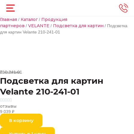
Главная
Каталог
Продукция
/
/
партнеров
VELANTE
Подсветка для картин
/
/
/ Подсветка
для картин Velante 210-241-01
В наличии
210-241-01
Подсветка для картин
Velante 210-241-01





отзывы
9 039
₽
В корзину
Купить в 1 клик