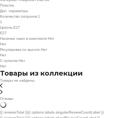
Пластик
Доп. параметры
Количество патронов:
1
1
Цоколь:
Е27
Е27
Наличие ламп в комплекте:
Нет
Нет
Регулировка по высоте:
Нет
Нет
С пультом:
Нет
Нет
Товары из коллекции
Товары не найдены
Отзывы
{{ reviewsTotal }}
{{ options.labels.singularReviewCountLabel }}
{{ reviewsTotal }}
{{ options.labels.pluralReviewCountLabel }}