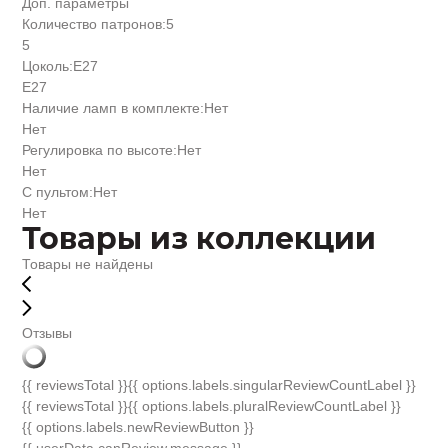
Доп. параметры
Количество патронов:
5
5
Цоколь:
Е27
Е27
Наличие ламп в комплекте:
Нет
Нет
Регулировка по высоте:
Нет
Нет
С пультом:
Нет
Нет
Товары из коллекции
Товары не найдены
Отзывы
{{ reviewsTotal }}
{{ options.labels.singularReviewCountLabel }}
{{ reviewsTotal }}
{{ options.labels.pluralReviewCountLabel }}
{{ options.labels.newReviewButton }}