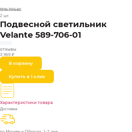
В наличии
589-706-01
2 шт.
Подвесной светильник
Velante 589-706-01





отзывы
3 969
₽
В корзину
Купить в 1 клик
Характеристики товара
Доставка
по Москве и Области: 1-2 дня