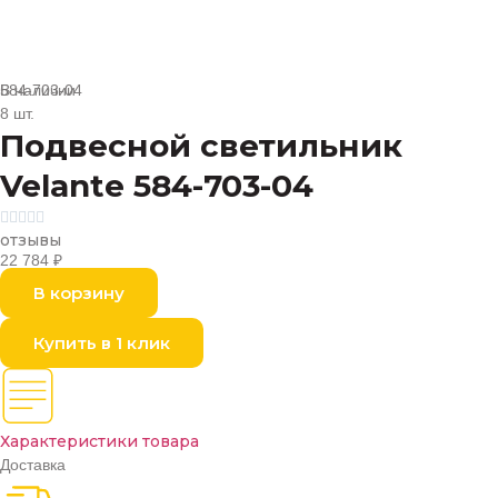
В наличии
584-703-04
8 шт.
Подвесной светильник
Velante 584-703-04





отзывы
22 784
₽
В корзину
Купить в 1 клик
Характеристики товара
Доставка