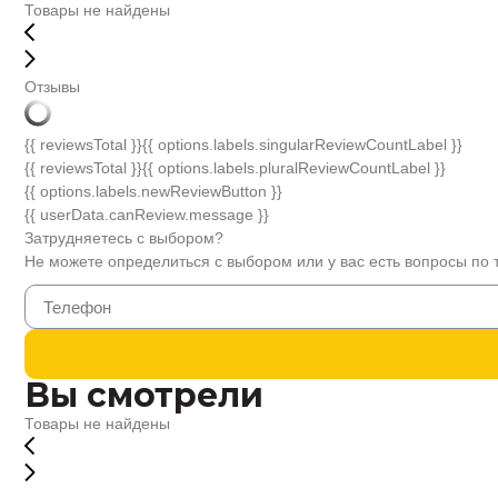
Товары не найдены
Отзывы
{{ reviewsTotal }}
{{ options.labels.singularReviewCountLabel }}
{{ reviewsTotal }}
{{ options.labels.pluralReviewCountLabel }}
{{ options.labels.newReviewButton }}
{{ userData.canReview.message }}
Затрудняетесь с выбором?
Не можете определиться с выбором или у вас есть вопросы по 
Вы смотрели
Товары не найдены