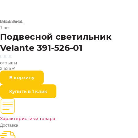
В наличии
391-526-01
1 шт.
Подвесной светильник
Velante 391-526-01





отзывы
3 535
₽
В корзину
Купить в 1 клик
Характеристики товара
Доставка