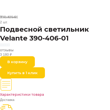
В наличии
390-406-01
2 шт.
Подвесной светильник
Velante 390-406-01





отзывы
3 180
₽
В корзину
Купить в 1 клик
Характеристики товара
Доставка