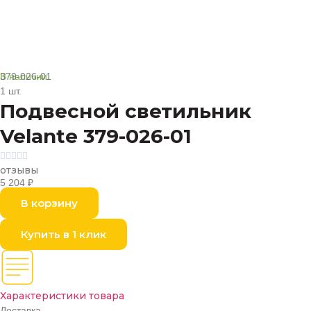
В наличии
379-026-01
1 шт.
Подвесной светильник
Velante 379-026-01





отзывы
5 204
₽
В корзину
Купить в 1 клик
Характеристики товара
Доставка